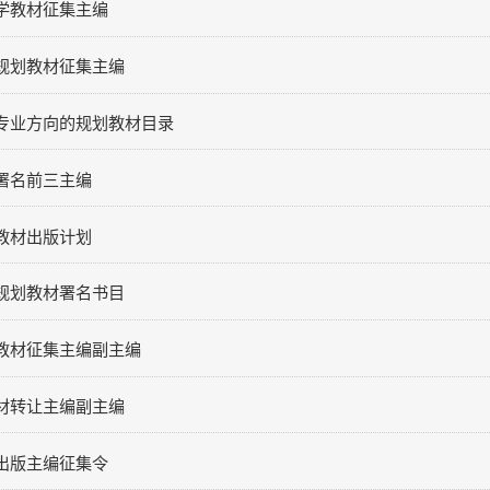
与出版
出版
学教材征集主编
规划教材征集主编
专业方向的规划教材目录
署名前三主编
线咨询
关于
教材出版计划
规划教材署名书目
教材征集主编副主编
材转让主编副主编
出版主编征集令