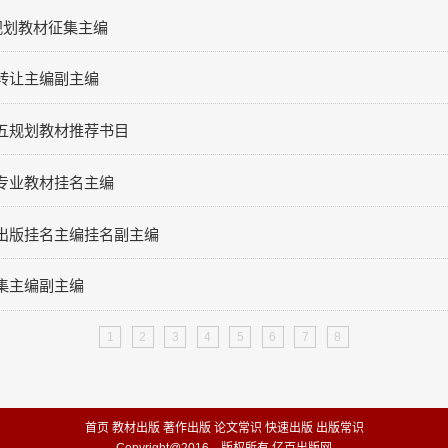
规划教材征集主编
转让主编副主编
五规划教材推荐书目
专业教材挂名主编
出版挂名主编挂名副主编
集主编副主编
1
2
3
4
5
6
7
8
首页
教材出版
著作出版
论文常识
快速出版
出版常识