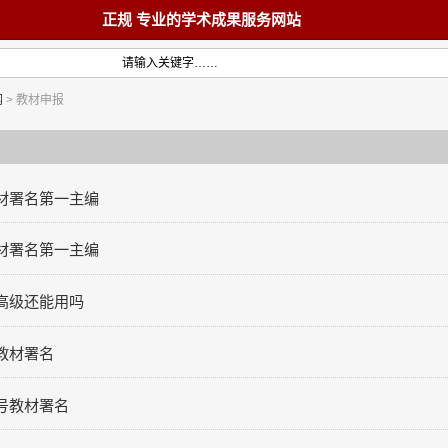
正规 专业的学术成果服务网站
网
> 教材申报
首页
教材
材署名第一主编
材署名第一主编
术著作
论文
高级还能用吗
教材署名
号教材署名