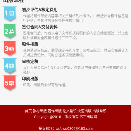
出版流程
初步评估&核定费用
作者将稿件部分内容等相关资料给到出版社，由出版社对稿件信息进
行评估，告知作者评估条件并核定费用。
签订合同&交付资料
鉴定合同后，作者以电子文件形式将稿件的内容交给出版社，并上出
版社编辑对全部稿件进行三审三校。
稿件排版
稿件通过审核后，需要确定书的开本，装帧及版式，然后交由设计人
员对进行设计。同时办理各项出版手续。
审核定稿
设计人员会给出2-3个设计方案，作者从中选择符合自己要求的设计
稿即可。
印刷出版
印刷、出版后会邮寄给作者。
首页
教材出版
著作出版
论文常识
快速出版
出版常识
Copyright@2016 版权所有 亿百出版网
投诉邮箱：xsfuwu0309@163.com