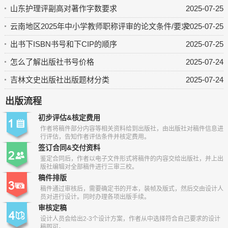
山东护理评副高对著作字数要求
2025-07-25
云南地区2025年中小学教师职称评审的论文条件/要求
2025-07-25
出书下ISBN书号和下CIP的顺序
2025-07-25
怎么了解出版社书号价格
2025-07-24
吉林文史出版社出版题材分类
2025-07-24
出版流程
初步评估&核定费用
作者将稿件部分内容等相关资料给到出版社，由出版社对稿件信息进
行评估，告知作者评估条件并核定费用。
签订合同&交付资料
鉴定合同后，作者以电子文件形式将稿件的内容交给出版社，并上出
版社编辑对全部稿件进行三审三校。
稿件排版
稿件通过审核后，需要确定书的开本，装帧及版式，然后交由设计人
员对进行设计。同时办理各项出版手续。
审核定稿
设计人员会给出2-3个设计方案，作者从中选择符合自己要求的设计
稿即可。