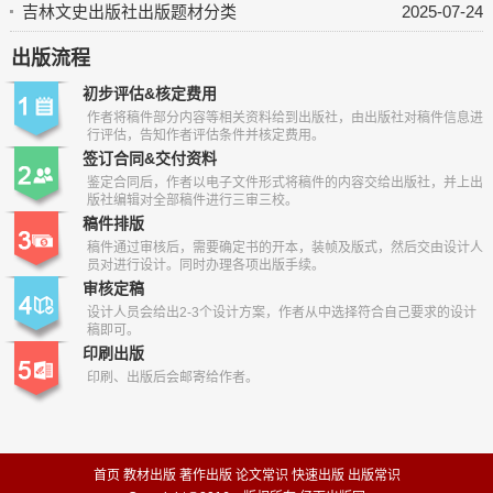
吉林文史出版社出版题材分类
2025-07-24
出版流程
初步评估&核定费用
作者将稿件部分内容等相关资料给到出版社，由出版社对稿件信息进
行评估，告知作者评估条件并核定费用。
签订合同&交付资料
鉴定合同后，作者以电子文件形式将稿件的内容交给出版社，并上出
版社编辑对全部稿件进行三审三校。
稿件排版
稿件通过审核后，需要确定书的开本，装帧及版式，然后交由设计人
员对进行设计。同时办理各项出版手续。
审核定稿
设计人员会给出2-3个设计方案，作者从中选择符合自己要求的设计
稿即可。
印刷出版
印刷、出版后会邮寄给作者。
首页
教材出版
著作出版
论文常识
快速出版
出版常识