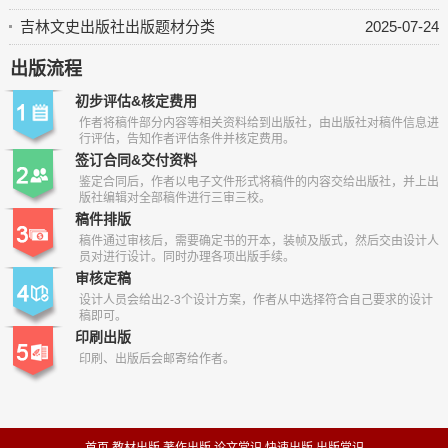
吉林文史出版社出版题材分类
2025-07-24
出版流程
初步评估&核定费用
作者将稿件部分内容等相关资料给到出版社，由出版社对稿件信息进
行评估，告知作者评估条件并核定费用。
签订合同&交付资料
鉴定合同后，作者以电子文件形式将稿件的内容交给出版社，并上出
版社编辑对全部稿件进行三审三校。
稿件排版
稿件通过审核后，需要确定书的开本，装帧及版式，然后交由设计人
员对进行设计。同时办理各项出版手续。
审核定稿
设计人员会给出2-3个设计方案，作者从中选择符合自己要求的设计
稿即可。
印刷出版
印刷、出版后会邮寄给作者。
首页
教材出版
著作出版
论文常识
快速出版
出版常识