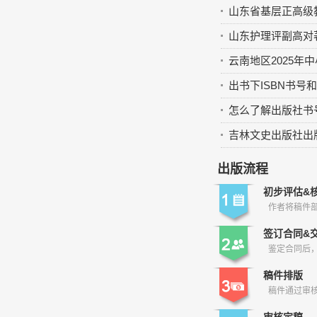
山东省基层正高级
山东护理评副高对
云南地区2025年
出书下ISBN书号和
怎么了解出版社书
吉林文史出版社出
出版流程
初步评估&
作者将稿件
签订合同&
鉴定合同后
稿件排版
稿件通过审
审核定稿