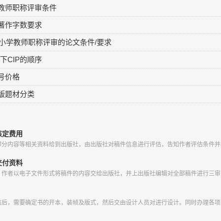
教师职称评审条件
著作字数要求
中小学教师职称评审的论文条件/要求
下CIP的顺序
号价格
版题材分类
核定费用
部分内容等相关资料给到出版社，由出版社对稿件信息进行评估，告知作者评估条件并
交付资料
，作者以电子文件形式将稿件的内容交给出版社，并上出版社编辑对全部稿件进行三审
核后，需要确定书的开本，装帧及版式，然后交由设计人员对进行设计。同时办理各项