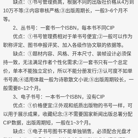
缺点：①书号管理费高，根据不同的出版社价格从4万到
10万不等;②内容审核严格;③出版周期长，一般3~6个月不
等。
2、丛书号：一套书一个ISBN，每本书不同CIP
优点：①书号管理费相对于单书号便宜;②一般可以作为
职称评定、图书申报评奖、加入各级作协文联的依据等。
缺点：①题材内容、风格、开本尺寸、装帧设计必须保
持一致，无法满足作者个性化需求;②一套书只有一个总定
价，单本不能独立定价，所以不能分册发行;③认可度不如单
书号高;④适用体裁一般为诗歌散文小说;⑤出版周期较长，一
般需要8~12个月。
3、电子书号：一本书一个ISBN，没有CIP
优点：①价格便宜;②外观和纸质出版物的书号一样，可
以用于展示成果，收藏纪念;③不需要国家新闻出版总署分配
CIP数据，出版周期短，一般在1~3个月。
缺点：①电子书号图书不能单独销售，必须配合光盘才