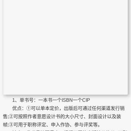
1、单书号：一本书一个ISBN一个CIP
优点：①可以单本定价，出版后可通过任何渠道发行销
售;②可按照作者意愿设计书的大小尺寸、封面设计以及装
帧;③可用于职称评定、申入作协、参与评奖等。