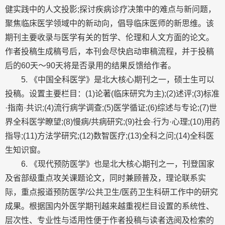
健实践中的人文投影;探讨疾病诊疗决策中的难点与新问题，
聚焦临床医学领域中的新动向，倡导临床医师的新思维。该
期刊主要收录与医学有关的哲学、伦理和人文方面的论文。
作者投稿生成稿号后，本刊会尽快启动审稿流程，并于投稿
后的60天～90天将是否录用的结果反馈给作者。
5. 《中国全科医学》是北大核心期刊之一，硕士生可以
投稿。设置主要栏目：(1)论著(临床研究为主);(2)述评;(3)标准
·指南·共识;(4)流行病学调查;(5)医学循证;(6)综述与专论;(7)世
界全科医学瞭望;(8)慢病/共病研究;(9)社会·行为·心理;(10)用药
指导;(11)方法学研究;(12)数智医疗;(13)全科之问;(14)全科医
生知识窗。
6. 《现代预防医学》也是北大核心期刊之一，刊登国家
及省部级重点攻关课题论文，同时兼顾普及，理论联系实
际，重点报道预防医学/公共卫生/医药卫生科研工作中的研究
成果。根据国内外医学期刊越来越重视栏目设置的系统性、
层次性、专业性与适用性便于作者投稿与读者选阅及检索的