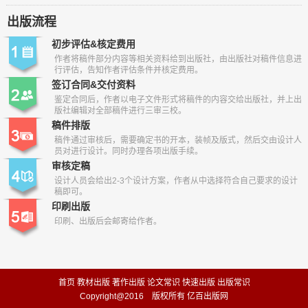
出版流程
初步评估&核定费用
作者将稿件部分内容等相关资料给到出版社，由出版社对稿件信息进
行评估，告知作者评估条件并核定费用。
签订合同&交付资料
鉴定合同后，作者以电子文件形式将稿件的内容交给出版社，并上出
版社编辑对全部稿件进行三审三校。
稿件排版
稿件通过审核后，需要确定书的开本，装帧及版式，然后交由设计人
员对进行设计。同时办理各项出版手续。
审核定稿
设计人员会给出2-3个设计方案，作者从中选择符合自己要求的设计
稿即可。
印刷出版
印刷、出版后会邮寄给作者。
首页
教材出版
著作出版
论文常识
快速出版
出版常识
Copyright@2016 版权所有 亿百出版网