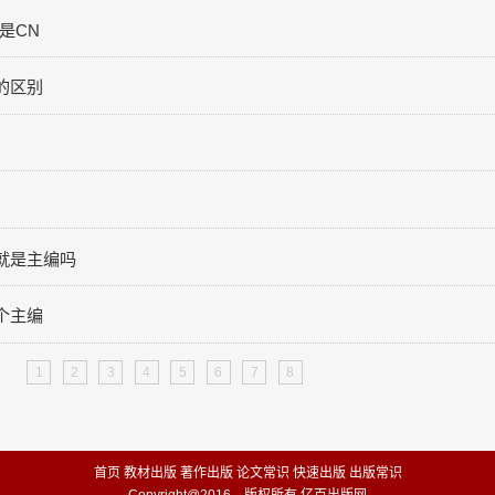
是CN
的区别
就是主编吗
个主编
1
2
3
4
5
6
7
8
首页
教材出版
著作出版
论文常识
快速出版
出版常识