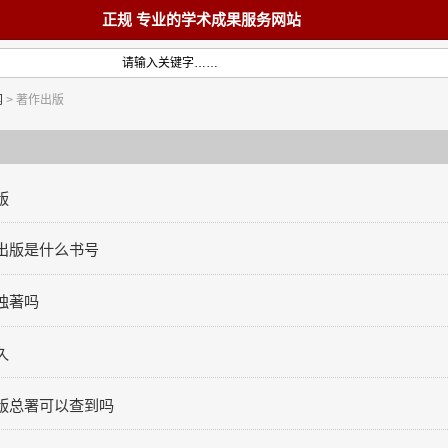
正规 专业的学术成果服务网站
网
> 著作出版
首页
教材
版
出版是什么书号
术著作
论文
独著吗
久
版总署可以查到吗