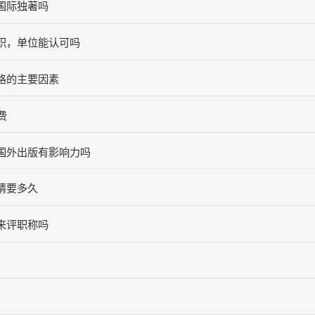
与出版
出版
国际独著吗
职，单位能认可吗
格的主要因素
费
线咨询
关于
国外出版有影响力吗
请要多久
来评职称吗