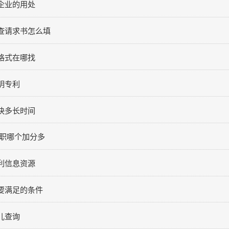
与出版
出版
企业的用处
查请求书怎么填
格式在哪找
明专利
线咨询
关于
快多长时间
评职哪个加分多
利信息资源
要满足的条件
儿查询