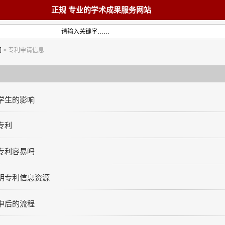
正规 专业的学术成果服务网站
网
> 专利申请信息
首页
教材
学生的影响
专利
术著作
论文
专利容易吗
明专利信息资源
申后的流程