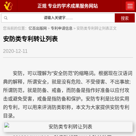
正规 专业的学术成果服务网站
首页
教材出版
您当前的位置：
亿百出版网
>
专利申请信息
> 安防类专利转让列表正文
学术著作
论文常识
安防类专利转让列表
2020-12-11
参与出版
出版常识
在线咨询
关于我们
安防，可以理解为“安全防范”的缩略词。根据现在汉语词
典的解释，所谓安全，就是没有危险、不受侵害、不出事故;
所谓防范，就是防备、戒备，而防备是指作好准备以应付攻
击或避免受害，戒备是指防备和保护。安防专利是比较实用
的专利，可以用来评消防类职称，本文为大家提供安防专利
目录。