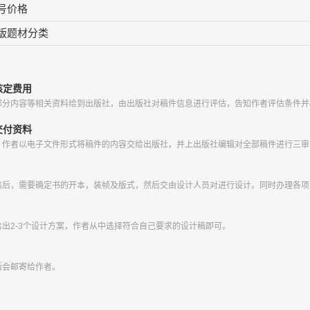
号价格
版题材分类
核定费用
部分内容等相关资料给到出版社，由出版社对稿件信息进行评估，告知作者评估条件并
交付资料
，作者以电子文件形式将稿件的内容交给出版社，并上出版社编辑对全部稿件进行三审
核后，需要确定书的开本，装帧及版式，然后交由设计人员对进行设计。同时办理各项
出2-3个设计方案，作者从中选择符合自己要求的设计稿即可。
后会邮寄给作者。