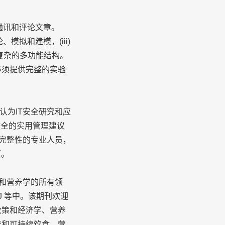
通讯和评论文章。
、模拟和建模，(iii)
产复杂的多功能结构。
必须提供完整的实验
公认为IT安全研究和应
健全的实用管理建议
据完整性的专业人员，
区。
品科学和营养学的所有领
OAJ 等中。该期刊欢迎
政策和经济学、营养
养和可持续饮食、营