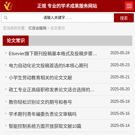
正规 专业的学术成果服务网站
首页
教材出版
您当前的位置：
亿百出版网
> 论文常识
学术著作
论文常识
论文常识
2025-05-24
Elsevier旗下期刊投稿基本格式及投稿步骤解读
参与出版
出版常识
2025-05-23
电力自动化论文投稿首选的5本核心期刊
在线咨询
关于我们
2025-05-21
小学生劳动教育相关的论文文献
2025-05-20
政工专业正高级职称发表论文适合选择的期刊
2025-05-19
教你轻松识别论文的期号和卷号
2025-05-16
学术期刊青年编委负责论文审稿吗
2025-05-14
智能控制系统方面开放获取文献10篇